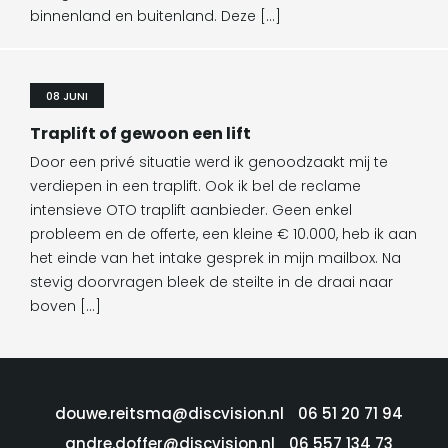
binnenland en buitenland. Deze […]
08 JUNI
Traplift of gewoon een lift
Door een privé situatie werd ik genoodzaakt mij te
verdiepen in een traplift. Ook ik bel de reclame
intensieve OTO traplift aanbieder. Geen enkel
probleem en de offerte, een kleine € 10.000, heb ik aan
het einde van het intake gesprek in mijn mailbox. Na
stevig doorvragen bleek de steilte in de draai naar
boven […]
douwe.reitsma@discvision.nl
06 51 20 71 94
andre.doffer@discvision.nl
06 557 134 73