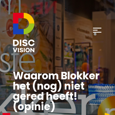
Waarom Blokker
het (nog) niet
gered heeft!
(opinie)