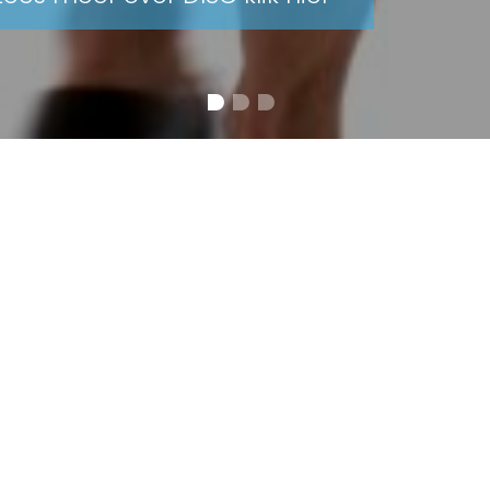
kom bij DISCvision!
sion geeft inzicht in behavioural economics. Hoe komen
jks leven tot stand? Welke drijfveren en motieven zitten d
is van inzichten uit de moderne sociale psychologie kijk
enten. Daarmee stellen wij de consument echt centraal 
analyses van DISCvision staat het DISC model centraal. Di
keld door William Marston, wordt wereldwijd gebruikt en ke