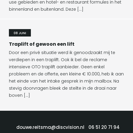
use gebieden en hotel- en restaurant formules in het
binnenland en buitenland. Deze […]
08 JUNI
Traplift of gewoon een lift
Door een privé situatie werd ik genoodzaakt mij te
verdiepen in een traplift. Ook ik bel de reclame
intensieve OTO traplift aanbieder. Geen enkel
probleem en de offerte, een kleine € 10.000, heb ik aan
het einde van het intake gesprek in mijn mailbox. Na
stevig doorvragen bleek de steilte in de draai naar
boven […]
douwe.reitsma@discvision.nl
06 51 20 71 94