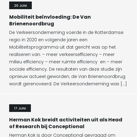
20 JUNI
Mobiliteit beïnvloeding: De Van
Brienenoordbrug
De Verkeersonderneming voerde in de Rotterdamse
regio in 2020 en volgende jaren een
Mobiliteitsprogramma uit dat gericht was op het
realiseren van: – meer verkeersefficiency – meer
milieu efficiency – meer ruimte efficiency en – meer
sociale efficiency. De resultaten van deze studie zijn
opnieuw actueel geworden; de Van Brienenoordbrug
wordt gerenoveerd. De Verkeersonderneming was […]
17 JUNI
Herman Kok breidt activiteiten uit als Head
of Research bij Conceptional
Herman Kok is door Conceptional gevraagd om