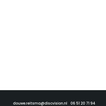
douwe.reitsma@discvision.nl
06 51 20 71 94