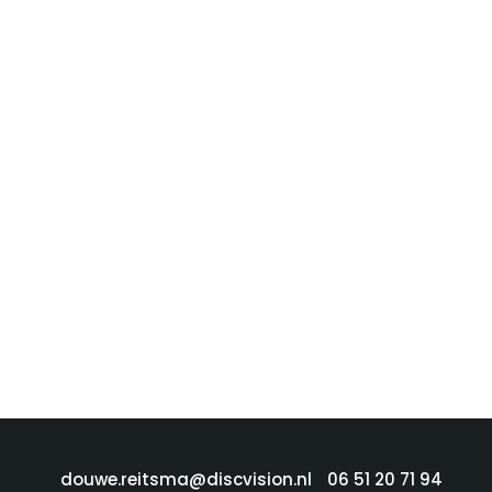
douwe.reitsma@discvision.nl
06 51 20 71 94