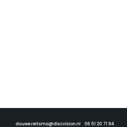
douwe.reitsma@discvision.nl
06 51 20 71 94