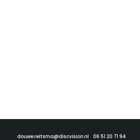
douwe.reitsma@discvision.nl
06 51 20 71 94