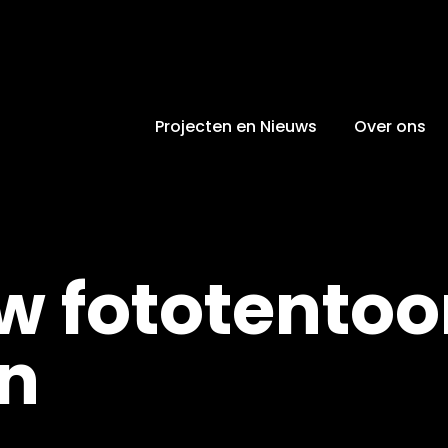
Projecten en Nieuws
Over ons
w fototentoo
in