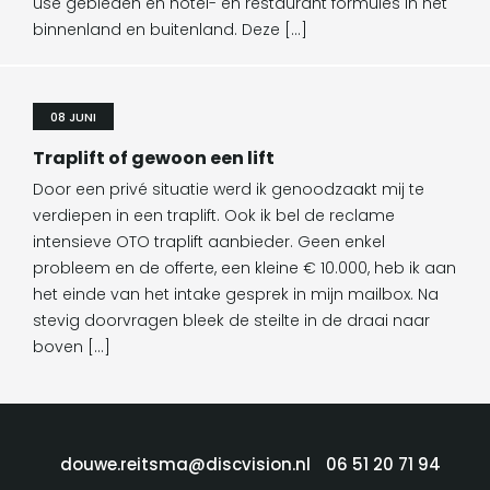
use gebieden en hotel- en restaurant formules in het
binnenland en buitenland. Deze […]
08 JUNI
Traplift of gewoon een lift
Door een privé situatie werd ik genoodzaakt mij te
verdiepen in een traplift. Ook ik bel de reclame
intensieve OTO traplift aanbieder. Geen enkel
probleem en de offerte, een kleine € 10.000, heb ik aan
het einde van het intake gesprek in mijn mailbox. Na
stevig doorvragen bleek de steilte in de draai naar
boven […]
douwe.reitsma@discvision.nl
06 51 20 71 94