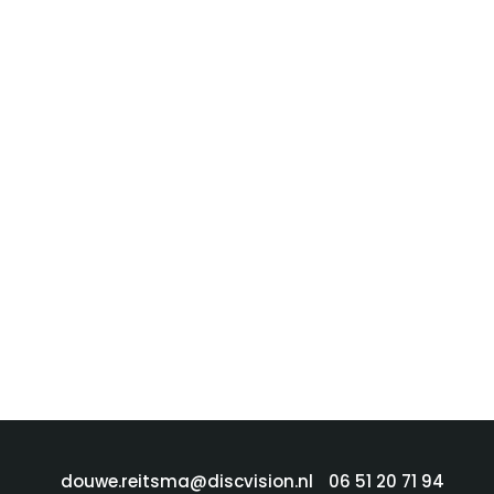
douwe.reitsma@discvision.nl
06 51 20 71 94