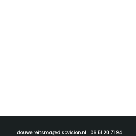
douwe.reitsma@discvision.nl
06 51 20 71 94