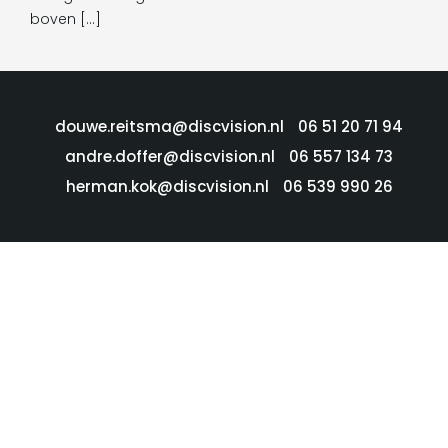
boven […]
douwe.reitsma@discvision.nl
06 51 20 71 94
andre.doffer@discvision.nl
06 557 134 73
herman.kok@discvision.nl
06 539 990 26