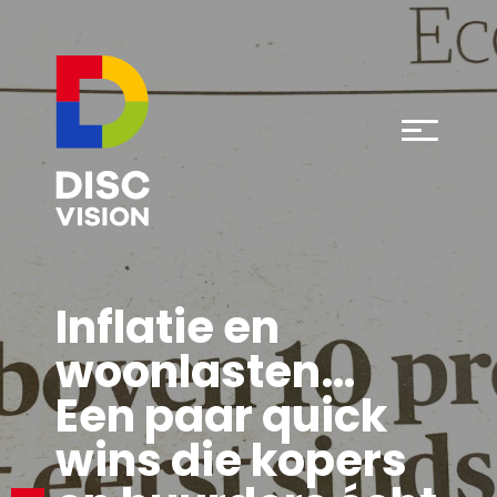
Inflatie en
woonlasten…
Een paar quick
wins die kopers