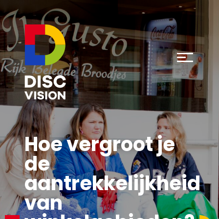
Hoe vergroot je
de
aantrekkelijkheid
van